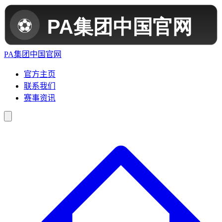
PA集团中国官网
官方主页
联系我们
赛事资讯