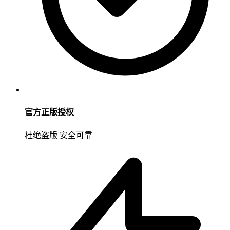
官方正版授权
杜绝盗版 安全可靠